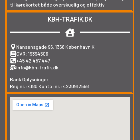
til kørekortet både overskuelig og effektiv.
KBH-TRAFIK.DK
Nansensgade 96, 1366 København K
CVR: 19394506
+45 42 457 447
info@kbh-trafik.dk
Bank Oplysninger
Reg.nr.: 4180 Konto: nr.: 4230912556