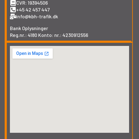
CVR: 19394506
+45 42 457 447
info@kbh-trafik.dk
Bank Oplysninger
Reg.nr.: 4180 Konto: nr.: 4230912556