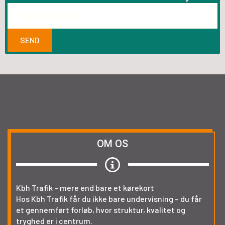
Navn
og
telefon
nr...
*
SEND
OM OS
Kbh Trafik – mere end bare et kørekort
Hos Kbh Trafik får du ikke bare undervisning – du får
et gennemført forløb, hvor struktur, kvalitet og
tryghed er i centrum.